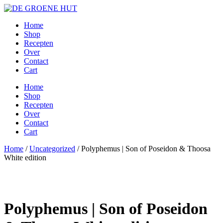
Ga
naar
Home
de
Shop
inhoud
Recepten
Over
Contact
Cart
Menu
Home
Shop
Recepten
Over
Contact
Cart
Home
/
Uncategorized
/ Polyphemus | Son of Poseidon & Thoosa
White edition
Polyphemus | Son of Poseidon