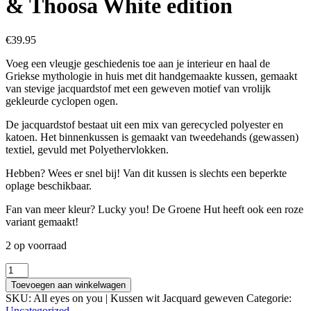
& Thoosa White edition
€
39.95
Voeg een vleugje geschiedenis toe aan je interieur en haal de
Griekse mythologie in huis met dit handgemaakte kussen, gemaakt
van stevige jacquardstof met een geweven motief van vrolijk
gekleurde cyclopen ogen.
De jacquardstof bestaat uit een mix van gerecycled polyester en
katoen. Het binnenkussen is gemaakt van tweedehands (gewassen)
textiel, gevuld met Polyethervlokken.
Hebben? Wees er snel bij! Van dit kussen is slechts een beperkte
oplage beschikbaar.
Fan van meer kleur? Lucky you! De Groene Hut heeft ook een roze
variant gemaakt!
2 op voorraad
Polyphemus
|
Toevoegen aan winkelwagen
Son
SKU:
All eyes on you | Kussen wit Jacquard geweven
Categorie:
of
Uncategorized